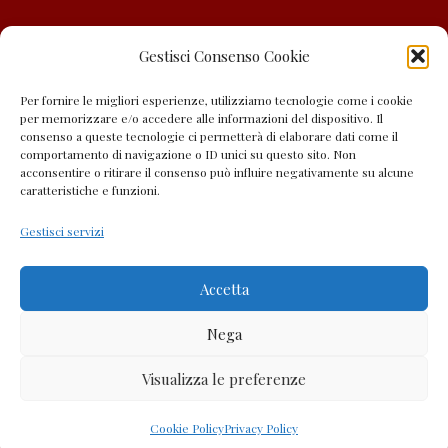
Gestisci Consenso Cookie
Per fornire le migliori esperienze, utilizziamo tecnologie come i cookie
per memorizzare e/o accedere alle informazioni del dispositivo. Il
consenso a queste tecnologie ci permetterà di elaborare dati come il
Obblighi informativi per le erogazioni pubbliche: gli aiuti di Stato e gli
comportamento di navigazione o ID unici su questo sito. Non
acconsentire o ritirare il consenso può influire negativamente su alcune
aiuti de minimis ricevuti dalla nostra impresa sono contenuti nel
caratteristiche e funzioni.
Registro nazionale degli aiuti di Stato di cui all’art. 52 della L. 234/2012”
Gestisci servizi
e consultabili al seguente link
https://www.rna.gov.it/RegistroNazionaleTrasparenza/faces/pages/T
Accetta
rasparenzaAiuto.jspx
ed inserendo il codice fiscale 02185800246 nel
Nega
campo di ricerca
Visualizza le preferenze
Chiama ora
Cookie Policy
Privacy Policy